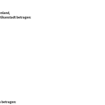
enland,
atikanstadt betragen:
n betragen: