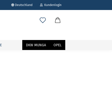
Deutschland
Kundenlogin
E
DKW MUNGA
OPEL
erstellen
ort vergessen?