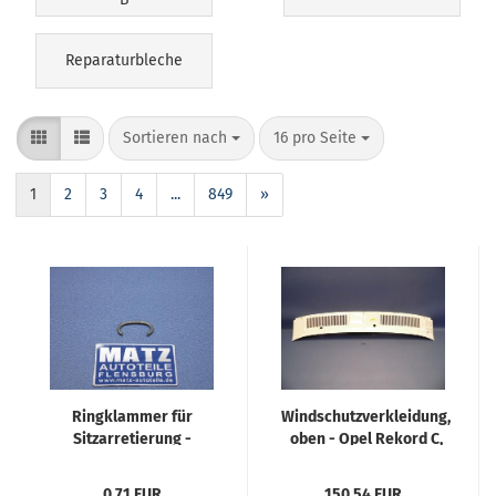
Reparaturbleche
Sortieren nach
16 pro Seite
1
2
3
4
...
849
»
Ringklammer für
Windschutzverkleidung,
Sitzarretierung -
oben - Opel Rekord C,
Seilzug - Opel Kadett
Commodore A
B, Olympia A
0,71 EUR
150,54 EUR