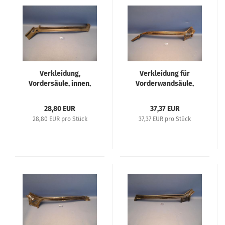
Verkleidung,
Verkleidung für
Vordersäule, innen,
Vorderwandsäule,
oben, rechts - Opel
innen, rechts - Opel
Kadett B, Olympia A
Rekord D -
28,80 EUR
37,37 EUR
Commodore B ( nicht
28,80 EUR pro Stück
37,37 EUR pro Stück
Coupe )