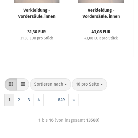
Verkleidung -
Verkleidung -
Vordersäule, innen
Vordersäule, innen
links - Opel Kadett C
oben rechts - Opel
Manta B
31,30 EUR
43,08 EUR
31,30 EUR pro Stück
43,08 EUR pro Stück
Sortieren nach
16 pro Seite
1
2
3
4
...
849
»
1
bis
16
(von insgesamt
13580
)