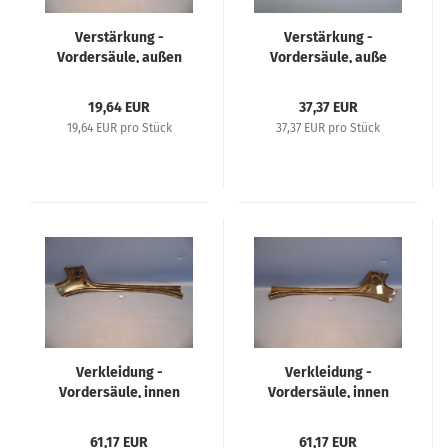
Verstärkung -
Verstärkung -
Vordersäule, außen
Vordersäule, auße
oben links - Opel
oben links - Opel
Ascona A
Manta A
19,64 EUR
37,37 EUR
19,64 EUR pro Stück
37,37 EUR pro Stück
Verkleidung -
Verkleidung -
Vordersäule, innen
Vordersäule, innen
links - Opel Senator B
rechts - Opel Senator
B
61,17 EUR
61,17 EUR