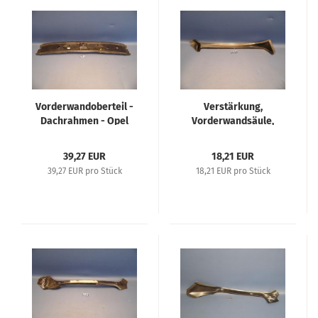
Vorderwandoberteil -
Verstärkung,
Dachrahmen - Opel
Vorderwandsäule,
Rekord D -
oben, rechts - Opel
Commodore B ( nicht
Olympia Rekord A + B (
39,27 EUR
18,21 EUR
Coupe )
nicht Coupe )
39,27 EUR pro Stück
18,21 EUR pro Stück