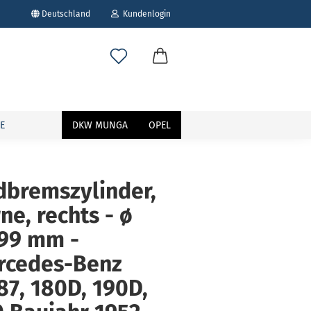
Deutschland
Kundenlogin
E
DKW MUNGA
OPEL
dbremszylinder,
ne, rechts - ø
erstellen
ort vergessen?
,99 mm -
rcedes-Benz
7, 180D, 190D,