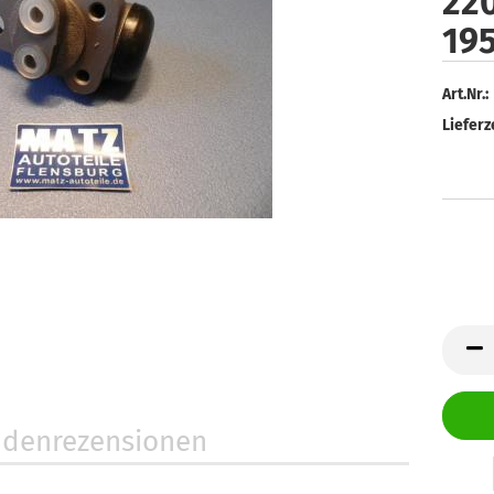
220
19
Art.Nr.:
Lieferze
denrezensionen