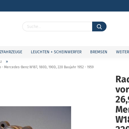
Lieferland
ZFAHRZEUGE
LEUCHTEN + SCHEINWERFER
BREMSEN
WEITER
»
z
m - Mercedes-Benz W187, 180D, 190D, 220 Baujahr 1952 - 1959
Ra
vor
Konto 
Passw
26
Me
W18