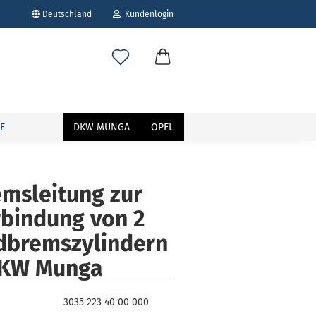
Deutschland
Kundenlogin
E
DKW MUNGA
OPEL
msleitung zur
rbindung von 2
erstellen
ort vergessen?
dbremszylindern
DKW Munga
3035 223 40 00 000