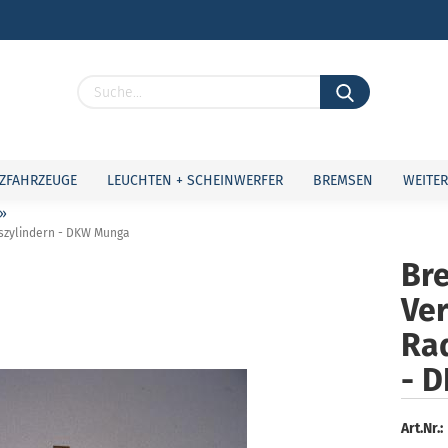
Lieferland
ZFAHRZEUGE
LEUCHTEN + SCHEINWERFER
BREMSEN
WEITER
»
szylindern - DKW Munga
Bre
Ve
Konto 
Passw
Ra
- 
Art.Nr.: