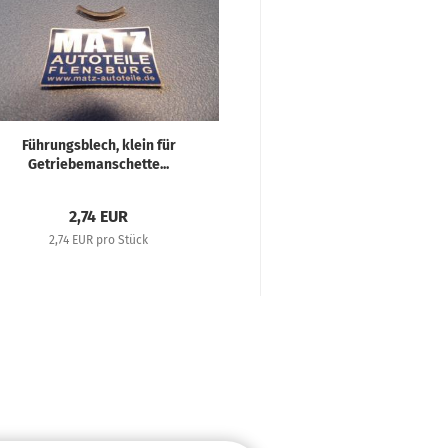
Führungsblech, klein für
Kopfschraube für Fed
Getriebemanschette...
Munga
2,74 EUR
4,17 EU
2,74 EUR pro Stück
4,17 EUR pro 