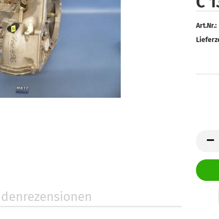
C 1
Art.Nr.:
Lieferze
denrezensionen