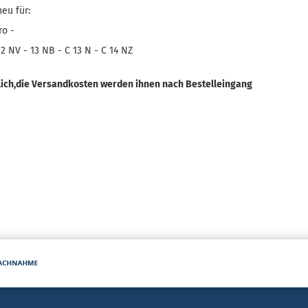
neu für:
ro -
12 NV - 13 NB - C 13 N - C 14 NZ
glich,die Versandkosten werden ihnen nach Bestelleingang