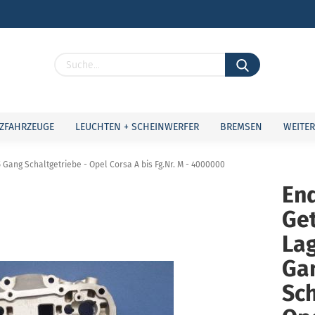
Lieferland
ZFAHRZEUGE
LEUCHTEN + SCHEINWERFER
BREMSEN
WEITER
 Gang Schaltgetriebe - Opel Corsa A bis Fg.Nr. M - 4000000
End
Ge
Konto 
Passw
Lag
Ga
Sch