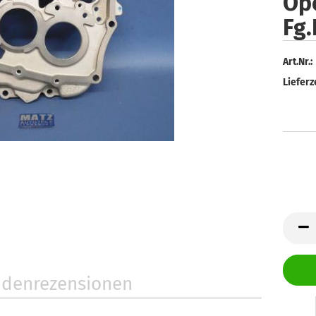
Ope
Fg.
Art.Nr.:
Lieferze
denrezensionen