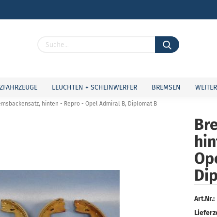
Lieferland
ZFAHRZEUGE
LEUCHTEN + SCHEINWERFER
BREMSEN
WEITER
emsbackensatz, hinten - Repro - Opel Admiral B, Diplomat B
Br
hin
Konto 
Ope
Passw
Di
Art.Nr.:
Lieferze