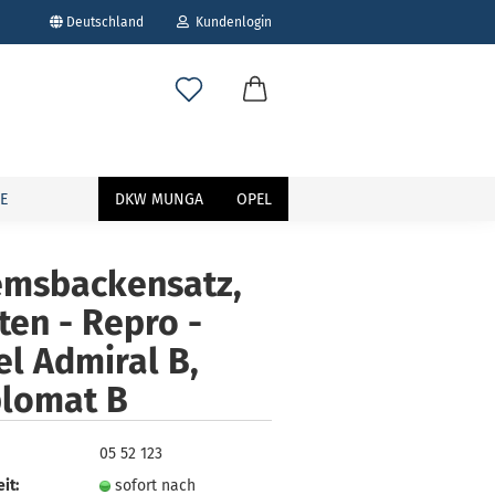
Deutschland
Kundenlogin
E
DKW MUNGA
OPEL
emsbackensatz,
ten - Repro -
erstellen
l Admiral B,
ort vergessen?
plomat B
05 52 123
it:
sofort nach