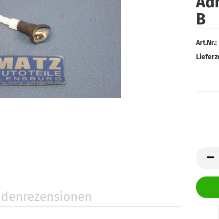
Adm
B
Art.Nr.:
Lieferze
denrezensionen