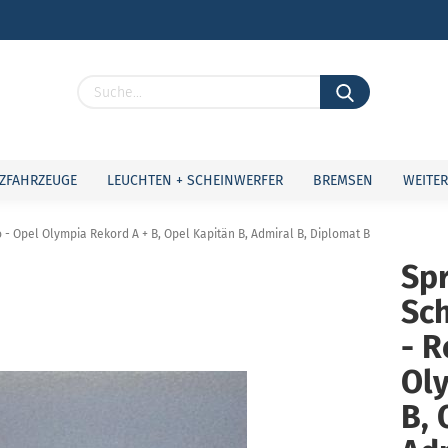
Lieferland
ZFAHRZEUGE
LEUCHTEN + SCHEINWERFER
BREMSEN
WEITER
- Opel Olympia Rekord A + B, Opel Kapitän B, Admiral B, Diplomat B
Spr
Sc
Konto 
Passw
- R
Ol
B, 