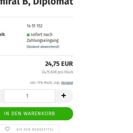
iral B, Diplomat
14 51 152
it:
sofort nach
Zahlungseingang
(Ausland abweichend)
24,75 EUR
24,75 EUR pro Stück
inkl. 19% MwSt. zzgl.
Versand
AUF DEN MERKZETTEL