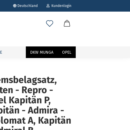
Deutschland
Kundenlogin
E
DKW MUNGA
OPEL
emsbelagsatz,
ten - Repro -
erstellen
ort vergessen?
l Kapitän P,
itän - Admira -
lomat A, Kapitän