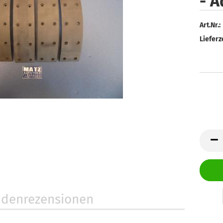
- A
Art.Nr.:
Lieferze
denrezensionen