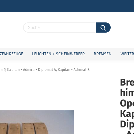
Lieferland
ZFAHRZEUGE
LEUCHTEN + SCHEINWERFER
BREMSEN
WEITER
n P, Kapitän - Admira - Diplomat A, Kapitän - Admiral B
Br
hin
Konto 
Passw
Ope
Kap
Dip