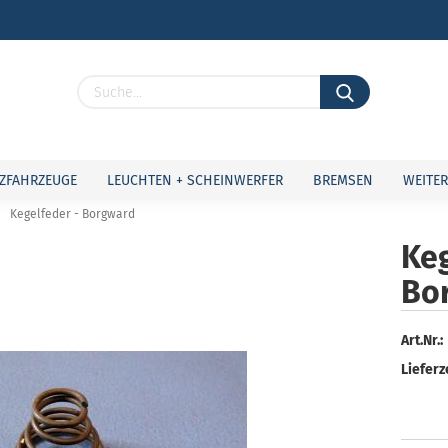
Lieferland
ZFAHRZEUGE
LEUCHTEN + SCHEINWERFER
BREMSEN
WEITER
Kegelfeder - Borgward
Keg
Bo
Konto 
Passw
Art.Nr.:
Lieferze