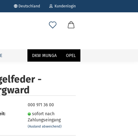
Deutschland
Kundenlogin
E
DKW MUNGA
OPEL
elfeder -
rgward
erstellen
ort vergessen?
000 971 36 00
it:
sofort nach
Zahlungseingang
(Ausland abweichend)