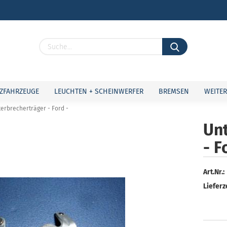
Lieferland
ZFAHRZEUGE
LEUCHTEN + SCHEINWERFER
BREMSEN
WEITER
erbrecherträger - Ford -
Un
- F
Konto 
Passw
Art.Nr.:
Lieferze