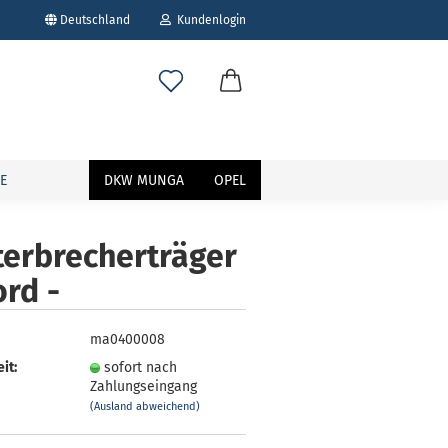
Deutschland
Kundenlogin
E
DKW MUNGA
OPEL
terbrecherträger
ord -
erstellen
ort vergessen?
ma0400008
it:
sofort nach
Zahlungseingang
(Ausland abweichend)