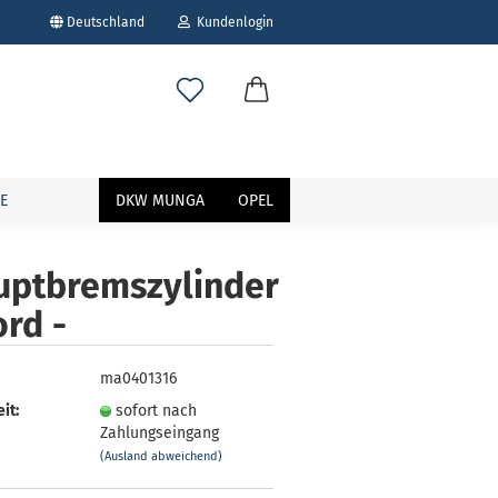
Deutschland
Kundenlogin
E
DKW MUNGA
OPEL
uptbremszylinder
ord -
erstellen
ort vergessen?
ma0401316
it:
sofort nach
Zahlungseingang
(Ausland abweichend)