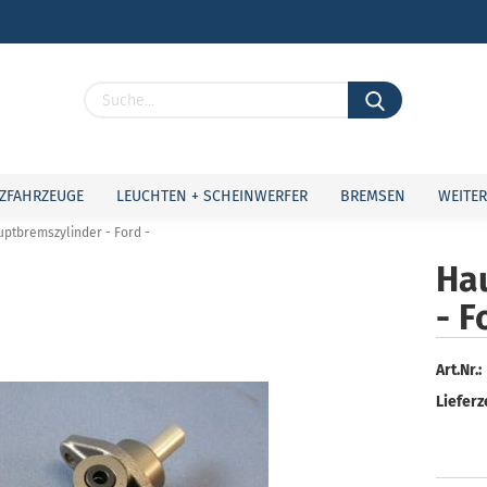
Lieferland
ZFAHRZEUGE
LEUCHTEN + SCHEINWERFER
BREMSEN
WEITER
ptbremszylinder - Ford -
Ha
- F
Konto 
Passw
Art.Nr.:
Lieferze