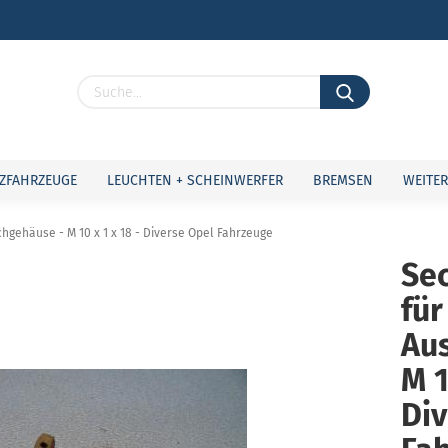
Lieferland
ZFAHRZEUGE
LEUCHTEN + SCHEINWERFER
BREMSEN
WEITER
hgehäuse - M 10 x 1 x 18 - Diverse Opel Fahrzeuge
Se
für
Konto 
Passw
Aus
M 1
Div