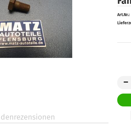
Fa
Art.Nr.:
Lieferze
denrezensionen