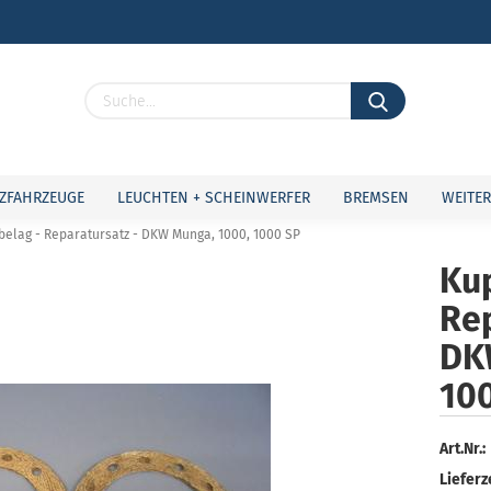
Lieferland
ZFAHRZEUGE
LEUCHTEN + SCHEINWERFER
BREMSEN
WEITER
elag - Reparatursatz - DKW Munga, 1000, 1000 SP
Ku
Rep
Konto 
DK
Passw
10
Art.Nr.:
Lieferze