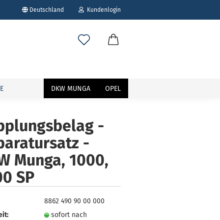
Deutschland
Kundenlogin
E
DKW MUNGA
OPEL
pplungsbelag -
aratursatz -
erstellen
W Munga, 1000,
ort vergessen?
00 SP
8862 490 90 00 000
it:
sofort nach