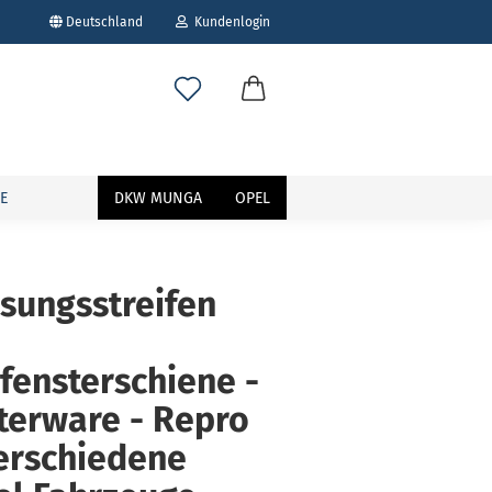
Deutschland
Kundenlogin
E
DKW MUNGA
OPEL
sungsstreifen
erstellen
ort vergessen?
fensterschiene -
terware - Repro
erschiedene