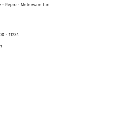
 - Repro - Meterware für:
00 - 11234
97