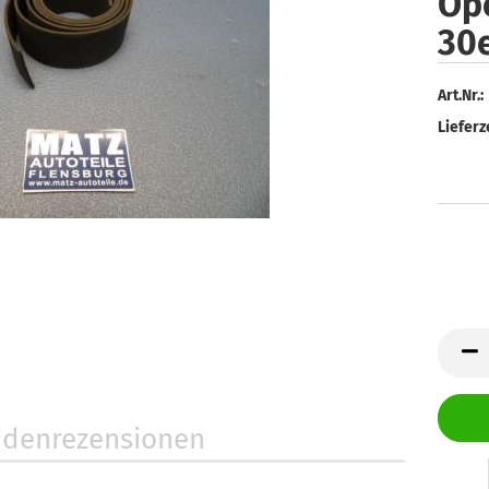
Op
30e
Art.Nr.:
Lieferze
denrezensionen