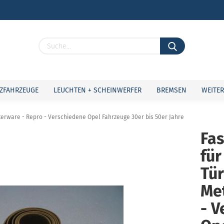
Lieferland
ZFAHRZEUGE
LEUCHTEN + SCHEINWERFER
BREMSEN
WEITER
terware - Repro - Verschiedene Opel Fahrzeuge 30er bis 50er Jahre
Fas
für
Konto 
Passw
Tür
Me
- V