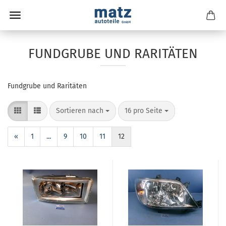
FUNDGRUBE UND RARITÄTEN
Fundgrube und Raritäten
Sortieren nach
16 pro Seite
«
1
...
9
10
11
12