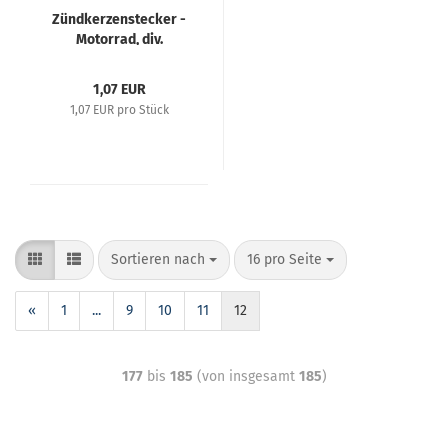
Zündkerzenstecker -
Motorrad, div.
Fahrzeuge
1,07 EUR
1,07 EUR pro Stück
Sortieren nach
16 pro Seite
«
1
...
9
10
11
12
177
bis
185
(von insgesamt
185
)