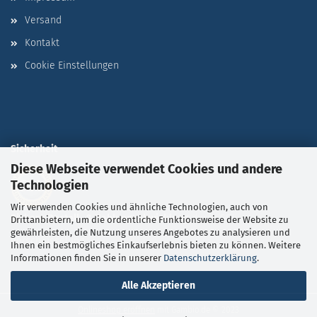
Versand
Kontakt
Cookie Einstellungen
Sicherheit
Diese Webseite verwendet Cookies und andere
Technologien
Wir verwenden Cookies und ähnliche Technologien, auch von
Sichere Bestell- & Zahlungsabwicklung
durch SSL-
Drittanbietern, um die ordentliche Funktionsweise der Website zu
gewährleisten, die Nutzung unseres Angebotes zu analysieren und
Verschlüsselung
Ihnen ein bestmögliches Einkaufserlebnis bieten zu können. Weitere
Informationen finden Sie in unserer
Datenschutzerklärung
.
Alle Akzeptieren
Onlineshop eröffnen
mit Gambio.de © 2023