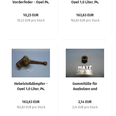
Vorderfeder - Opel P4,
Opel 1,0 Liter, P4,
Kadett 1,1 L, Opel 1,2 L,
Kadett 1,1 L, Opel 1,2 L,
Olympia 1,3 L, Opel 2
Olympia 1,3 L, Opel 1,8
10,23 EUR
163,63 EUR
Liter, Blitz 1,5 to
Liter, 2 Liter, Opel Blitz
10,23 EUR pro Stück
163,63 EUR pro Stück
1,5 to
Hebelstoßdämpfer -
Gummitülle für
Opel 1,0 Liter, P4,
Augbolzen und
Kadett 1,1 L, Opel 1,2 L,
Stoßdämpferlasche,
Olympia 1,3 L, Opel 1,8
vorn - Opel 1,0 Liter, P4,
163,63 EUR
2,14 EUR
Liter, 2 Liter, Opel Blitz
Kadett 1,1 L, Opel 1,2 L,
163,63 EUR pro Stück
2,14 EUR pro Stück
1,5 to
Olympia 1,3 L, Opel 1,8
Liter, 2 Liter, Blitz 1,5 to