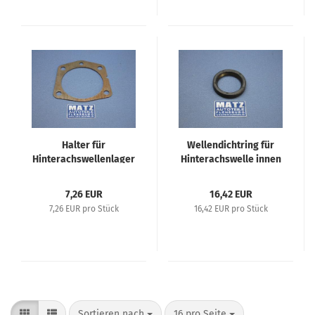
Halter für
Wellendichtring für
Hinterachswellenlager
Hinterachswelle innen
- Opel P4, Opel 1,2 L,
- Repro - Opel 1,0 Liter,
Olympia 1,3 L
P4, Kadett 1,1 L, Opel
7,26 EUR
16,42 EUR
1,2 L, Olympia 1,3 L
7,26 EUR pro Stück
16,42 EUR pro Stück
Sortieren nach
16 pro Seite