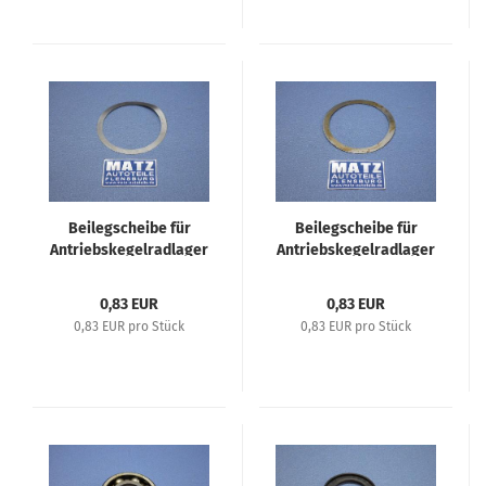
Beilegscheibe für
Beilegscheibe für
Antriebskegelradlager
Antriebskegelradlager
- 60 x 72 x 0,05 mm -
- 60 x 72 x 0,25 mm -
Opel 1,2 Liter, Olympia
Opel 1,2 Liter, Olympia
0,83 EUR
0,83 EUR
1,3 L, Olympia 38-51,
1,3 L, Olympia 38-51,
0,83 EUR pro Stück
0,83 EUR pro Stück
Opel 2 Liter, Super 6,
Opel 2 Liter, Super 6,
Kapitän 39-51, Blitz 1,5
Kapitän 39-51, Blitz 1,5
to, 1,75 to, Admiral
to, 1,75 to, Adimral
38/39
38/39