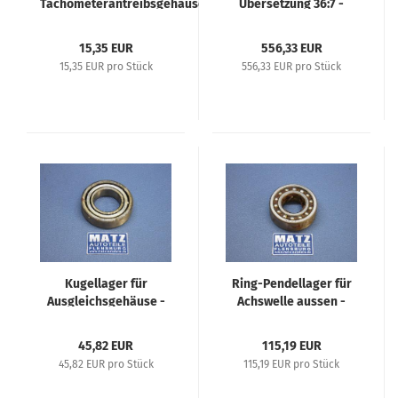
Tachometerantreibsgehäuse
Übersetzung 36:7 -
- Repro - Opel P4, Kadett 1,1
Opel P4, Kadett 1,1 L,
L, Opel 1,2 L, Olympia 1,3 L,
Opel 1,2 Liter, Olympia
15,35 EUR
556,33 EUR
Opel 1,8 Liter, Opel 2 Liter,
1,3 L
15,35 EUR pro Stück
556,33 EUR pro Stück
Olympia 47
Kugellager für
Ring-Pendellager für
Ausgleichsgehäuse -
Achswelle aussen -
Diverse Opel
Opel P4, Kadett 1,1 L,
Fahrzeuge
Opel 1,2 L, Olympia 1,3
45,82 EUR
115,19 EUR
L
45,82 EUR pro Stück
115,19 EUR pro Stück