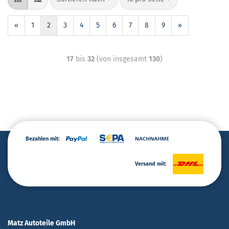
«
1
2
3
4
5
6
7
8
9
»
17
bis
32
(von insgesamt
130
)
Bezahlen mit:
Versand mit:
Matz Autoteile GmbH