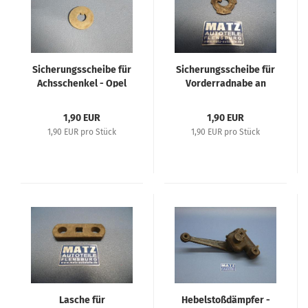
Sicherungsscheibe für
Sicherungsscheibe für
Achsschenkel - Opel
Vorderradnabe an
1,0 Liter, Opel P4,
Achsschenkel - Opel
Kadett 1,1 Liter, Opel
P4, Kadett 1,1 L,
1,90 EUR
1,90 EUR
1,2 Liter, Olympia 1,3
Olympia 1,3 L, Olympia
1,90 EUR pro Stück
1,90 EUR pro Stück
Liter, Olympia 38/39
38-51, Rekord 53-57,
Rekord P I, Kadett A+B
Lasche für
Hebelstoßdämpfer -