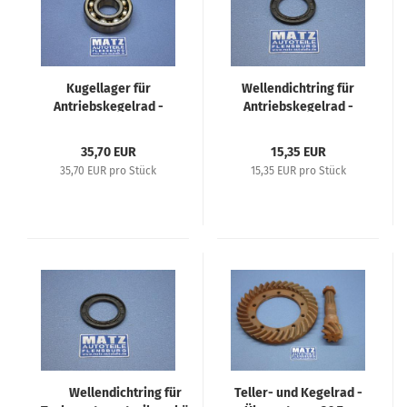
Kugellager für
Wellendichtring für
Antriebskegelrad -
Antriebskegelrad -
Opel Kadett 1,1 L, Opel
Repro - Opel P4, Kadett
1,2 L
1,1 L, Opel 1,2 Liter,
35,70 EUR
15,35 EUR
Olympia 1,3 L, Opel 2
35,70 EUR pro Stück
15,35 EUR pro Stück
Liter, Olympia 38/39
Wellendichtring für
Teller- und Kegelrad -