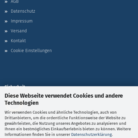
AGB
Datenschutz
Impressum
Versand
Kontakt
Cookie Einstellungen
Sicherheit
Diese Webseite verwendet Cookies und andere
Technologien
Wir verwenden Cookies und ähnliche Technologien, auch von
Sichere Bestell- & Zahlungsabwicklung
durch SSL-
Drittanbietern, um die ordentliche Funktionsweise der Website zu
gewährleisten, die Nutzung unseres Angebotes zu analysieren und
Verschlüsselung
Ihnen ein bestmögliches Einkaufserlebnis bieten zu können. Weitere
Informationen finden Sie in unserer
Datenschutzerklärung
.