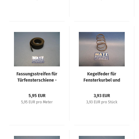
50er Jahre
50er Jahre
Fassungsstreifen für
Kegelfeder für
Türfensterschiene -
Fensterkurbel und
Repro - Meterware -
Innengriff - Diverse
Fassungsstreifen - 1,00
Opel Fahrzeuge
5,95 EUR
3,93 EUR
mm stark - Diverse
5,95 EUR pro Meter
3,93 EUR pro Stück
Opel Fahrzeuge