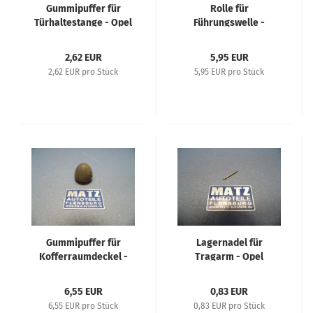
Gummipuffer für
Rolle für
Türhaltestange - Opel
Führungswelle -
1,0 Liter, P4, Kadett 1,1
Vordersitz - Opel
L, Opel 1,2 L, Olympia
Kapitän 1939, Kapitän
2,62 EUR
5,95 EUR
1,3 L, Opel 1,8 L, Opel 2
1947 - 1950, Kapitän
2,62 EUR pro Stück
5,95 EUR pro Stück
Liter, Super 6, Blitz 1,5
1951, Admiral 38/39
to, Blitz 3 to, Admiral
38/39
Gummipuffer für
Lagernadel für
Kofferraumdeckel -
Tragarm - Opel
Kegelform - Opel
Admiral 1938/39 - 3,6 L
Kapitän 39, Kapiän 47-
- Typ 36315
6,55 EUR
0,83 EUR
50, Admiral 38/39
6,55 EUR pro Stück
0,83 EUR pro Stück