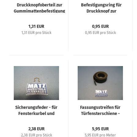
Druckknopfoberteil zur
Befestigungsring für
Gummimattenbefestigung
Druckknopf zur
- Diverse Opel Fahrzeuge
Gummimattenbestigung
- Diverse Opel
1,31 EUR
0,95 EUR
Fahrzeuge
1,31 EUR pro Stück
0,95 EUR pro Stück
Sicherungsfeder - für
Fassungsstreifen für
Fensterkurbel und
Türfensterschiene -
Innengriff - Repro -
Meterware - Repro -
Verschiedene Opel
Verschiedene Opel
2,38 EUR
5,95 EUR
Fahrzeuge 30er bis
Fahrzeuge 30er bis
2,38 EUR pro Stück
5,95 EUR pro Meter