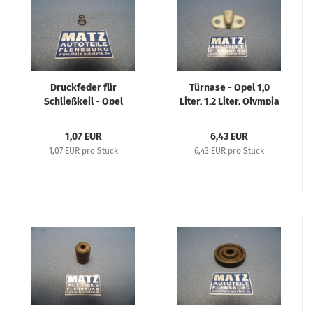
Druckfeder für
Türnase - Opel 1,0
Schließkeil - Opel
Liter, 1,2 Liter, Olympia
Olympia 50+51,
1,3 Liter, Opel 2 Liter,
Kapitän 39-51, Blitz
Super 6, Blitz 1,5 to, 3
1,07 EUR
6,43 EUR
1,75 to, Admiral 38
to, Admiral 38/39
1,07 EUR pro Stück
6,43 EUR pro Stück