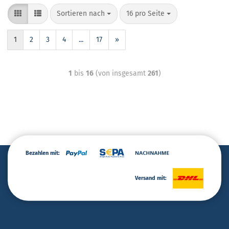
Sortieren nach
16 pro Seite
1
2
3
4
...
17
»
1
bis
16
(von insgesamt
261
)
Bezahlen mit:
Versand mit: