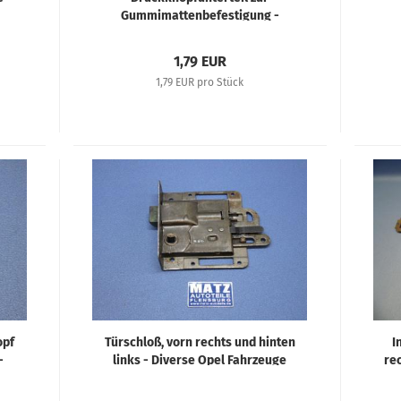
Gummimattenbefestigung -
e
Diverse Opel Fahrzeuge
1,79 EUR
1,79 EUR pro Stück
opf
Türschloß, vorn rechts und hinten
I
-
links - Diverse Opel Fahrzeuge
rec
Lit