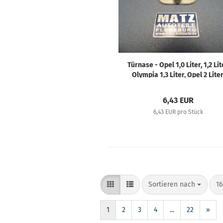
Türnase - Opel 1,0 Liter, 1,2 Lit
Olympia 1,3 Liter, Opel 2 Liter
Super 6, Blitz 1,5 to, 3 to, Admi
38/39
6,43 EUR
6,43 EUR pro Stück
Sortieren nach
16
1
2
3
4
...
22
»