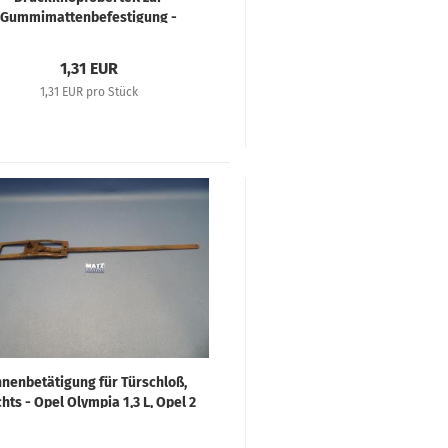
Gummimattenbefestigung -
Diverse Opel Fahrzeuge
1,31 EUR
1,31 EUR pro Stück
nnenbetätigung für Türschloß,
hts - Opel Olympia 1,3 L, Opel 2
er, Super 6, Blitz 1,5 to, Blitz 3 to
3,6 L