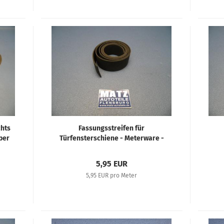
chts
Fassungsstreifen für
per
Türfensterschiene - Meterware -
Repro - Verschiedene Opel
M
Fahrzeuge 30er bis 50er Jahre
5,95 EUR
5,95 EUR pro Meter