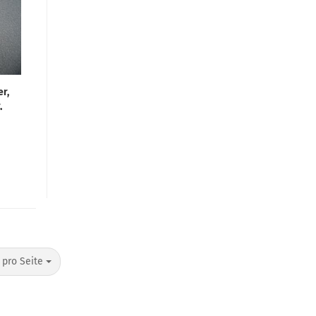
er,
,
ral
 pro Seite