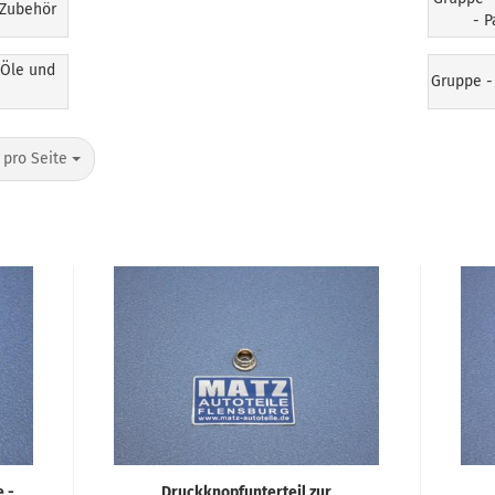
 Zubehör
- 
 Öle und
Gruppe -
 pro Seite
e -
Druckknopfunterteil zur