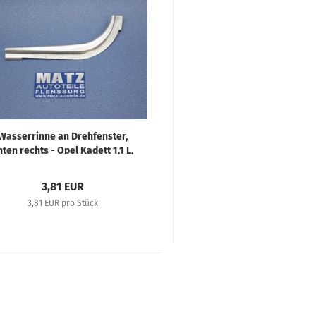
Wasserrinne an Drehfenster,
nten rechts - Opel Kadett 1,1 L,
mpia 1,3 L, Olympia 38-51, Opel
2 Liter, Super 6
3,81 EUR
3,81 EUR pro Stück