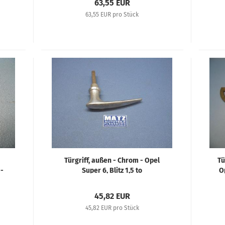
63,55 EUR
63,55 EUR pro Stück
Türgriff, außen - Chrom - Opel
Tü
 -
Super 6, Blitz 1,5 to
Op
e
45,82 EUR
45,82 EUR pro Stück