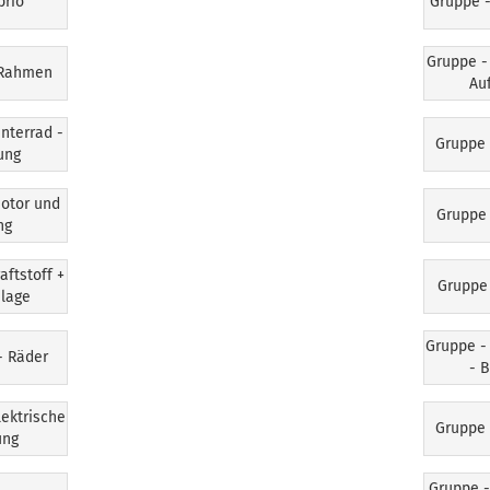
brio
Gruppe -
Gruppe - 
 Rahmen
Au
interrad -
Gruppe 
ung
Motor und
Gruppe 
ng
aftstoff +
Gruppe 
lage
Gruppe - 
- Räder
- B
lektrische
Gruppe 
ung
Gruppe -