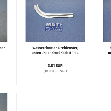
uper
Wasserrinne an Drehfenster,
unten links - Opel Kadett 1,1 L,
u
Olympia 1,3 L, Olympia 38-51, Opel
Oly
2 LIter, Super 6
3,81 EUR
3,81 EUR pro Stück