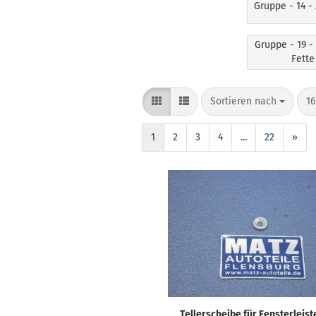
Gruppe - 14 -
Gruppe - 19 -
Fette
Sortieren nach
16
1
2
3
4
...
22
»
Tellerscheibe für Fensterleist