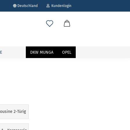
Deutschland
Kundenlogin
E
DKW MUNGA
OPEL
erstellen
ort vergessen?
ousine 2-Türig